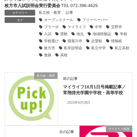
枚方市入試説明会実行委員会
TEL 072-396-4625
私立校・教育
、
記事
カテゴリー
オープンスクール
フリーペーパー
タグ
ブラーボ
マイライフ
中学
交野市
入試
受験
地元
地域情報誌
学校
学校選び
寝屋川市
志望校
情報紙
枚方市
私学説明会
私立中学
私立高校
進路
高校
私立校・教育
前の記事
マイライフ10月1日号掲載記事／
常翔啓光学園中学校・高等学校
2023年9月28日
マイライフ紙面
次の記事