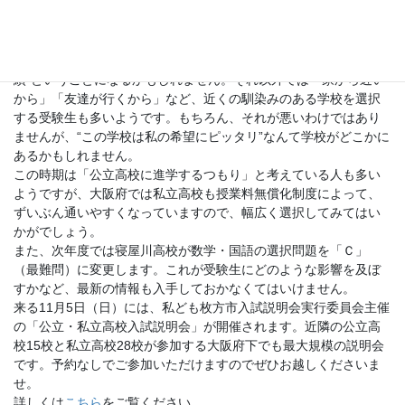
枚方で「公立・私立高校入試説明会」も！
皆さんは、どのような基準で学校選びをしていますか？まずは“成
績”ということになるかもしれません。それ以外では「家から近い
から」「友達が行くから」など、近くの馴染みのある学校を選択
する受験生も多いようです。もちろん、それが悪いわけではあり
ませんが、“この学校は私の希望にピッタリ”なんて学校がどこかに
あるかもしれません。
この時期は「公立高校に進学するつもり」と考えている人も多い
ようですが、大阪府では私立高校も授業料無償化制度によって、
ずいぶん通いやすくなっていますので、幅広く選択してみてはい
かがでしょう。
また、次年度では寝屋川高校が数学・国語の選択問題を「Ｃ」
（最難問）に変更します。これが受験生にどのような影響を及ぼ
すかなど、最新の情報も入手しておかなくてはいけません。
来る11月5日（日）には、私ども枚方市入試説明会実行委員会主催
の「公立・私立高校入試説明会」が開催されます。近隣の公立高
校15校と私立高校28校が参加する大阪府下でも最大規模の説明会
です。予約なしでご参加いただけますのでぜひお越しくださいま
せ。
詳しくは
こちら
をご覧ください。 。