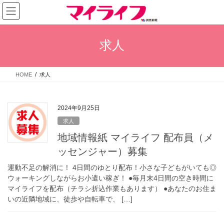
コ
ナ
ン
ビ
テ
ゲ
ン
ー
求人
ツ
シ
へ
ョ
ス
ン
HOME
求人
キ
に
ッ
移
プ
動
2024年9月25日
求人
地域情報紙 マイライフ 配布員（メ
ッセンジャー）募集
運動不足の解消に！ 4日間のゆとり配布！小さな子どもがいても◎
ウォーキングしながらお小遣い稼ぎ！ ●毎月末4日間の空き時間に
マイライフを配布（チラシ折込作業もあります） ●あなたのお住ま
いの近隣地域に、徒歩や自転車で、 […]