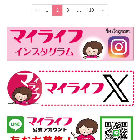
投
固
固
固
固
«
1
2
3
…
10
»
稿
定
定
定
定
ペ
ペ
ペ
ペ
の
ー
ー
ー
ー
ペ
ジ
ジ
ジ
ジ
ー
ジ
送
り