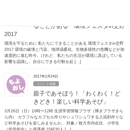
2017年3月29日
イベント情報
環境を守るために 私たちにでき
ることがある 環境フェスタin交野
2017
環境を守るために 私たちにできることがある 環境フェスタin交野
2017 環境の破壊と汚染、地球温暖化、生物多様性の危機などが加
速度的に進む昨今。けれど、私たちの生活が環境に及ぼしている
影響を認識し、自分にできる行動を起 […]
2017年2月24日
イベント情報
親子であそぼう！「わくわく！ど
きどき！楽しい科学あそび」
3月26日（日）10時〜12時 生涯学習情報プラザ（輝きプラザきら
ら内） カラフルなカプセル作りやシュワシュワする入浴剤作りな
ど科学あそびを楽しみませんか。 対象／枚方市内在住、小学生
（低学年向）と保護者 15組30人 […]