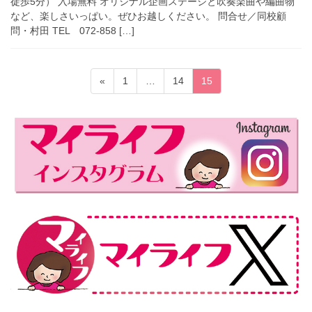
徒歩5分） 入場無料 オリジナル企画ステージと吹奏楽曲や編曲物
など、楽しさいっぱい。ぜひお越しください。 問合せ／同校顧
問・村田 TEL 072-858 […]
投
固
固
固
«
1
…
14
15
稿
定
定
定
ペ
ペ
ペ
の
ー
ー
ー
ペ
ジ
ジ
ジ
ー
ジ
送
り