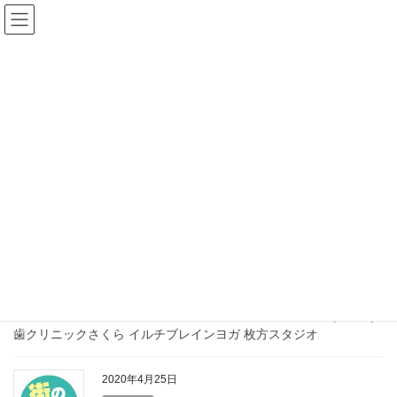
コ
ナ
ン
ビ
テ
ゲ
ン
ー
お店の情報
ツ
シ
へ
ョ
ス
ン
HOME
HP内容
お店
お店の情報
キ
に
ッ
移
プ
動
2021年1月28日
エステサロン
今だから自分磨き！新しい発見！
特集
餃子専門店しのはら としのぶさん家の粉 CHIOBO DELIVERYチ
ーボ デリバリー フェイシャルサロン ステラ TURUSAKI きれいな
歯クリニックさくら イルチブレインヨガ 枚方スタジオ
2020年4月25日