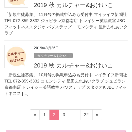
2019 秋 カルチャー&おけいこ
「新規生徒募集」 11月号の掲載申込みも受付中 マイライフ新聞社
TEL 072-859-3332 ジュビラン京都南店 トレイシー英語教室 JBC
フィットネススタジオ パソステップ コモンシティ 星田ふれあいク
ラブ
2019年8月26日
カルチャー＆おけいこ
2019 秋 カルチャー&おけいこ
「新規生徒募集」 10月号の掲載申込みも受付中 マイライフ新聞社
TEL 072-859-3332 コモンシティ 星田ふれあいクラブ ジュビラン
京都南店 トレイシー英語教室 パソステップ スタジオK JBCフィッ
トネスス […]
投
固
固
固
固
«
1
2
3
…
22
»
稿
定
定
定
定
ペ
ペ
ペ
ペ
の