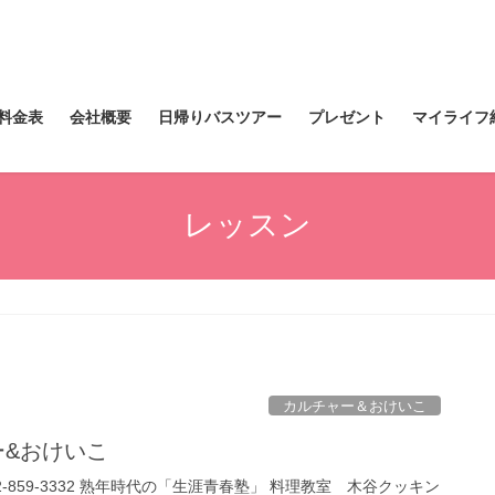
料金表
会社概要
日帰りバスツアー
プレゼント
マイライフ
レッスン
カルチャー＆おけいこ
ャー&おけいこ
2-859-3332 熟年時代の「生涯青春塾」 料理教室 木谷クッキン