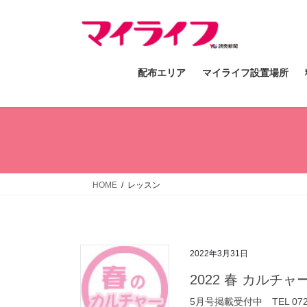
コ
ナ
ン
ビ
テ
ゲ
ン
ー
配布エリア
マイライフ設置場所
ツ
シ
へ
ョ
ス
ン
キ
に
ッ
移
プ
動
HOME
レッスン
2022年3月31日
2022 春 カルチ
5月号掲載受付中 TEL 07