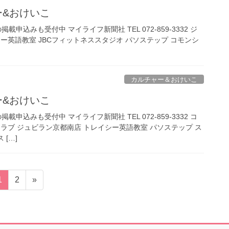
ャー&おけいこ
載申込みも受付中 マイライフ新聞社 TEL 072-859-3332 ジ
ー英語教室 JBCフィットネススタジオ パソステップ コモンシ
カルチャー＆おけいこ
ャー&おけいこ
載申込みも受付中 マイライフ新聞社 TEL 072-859-3332 コ
ラブ ジュビラン京都南店 トレイシー英語教室 パソステップ ス
 […]
固
固
1
2
»
定
定
ペ
ペ
ー
ー