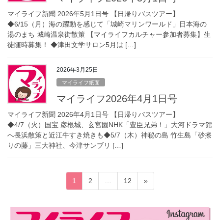
マイライフ新聞 2026年5月1日号 【日帰りバスツアー】
◆6/15（月）海の躍動を感じて「城崎マリンワールド」日本海の
湯のまち 城崎温泉街散策 【マイライフカルチャー参加者募集】生
徒随時募集！ ◆津田文学サロン5月は […]
2026年3月25日
マイライフ紙面
マイライフ2026年4月1日号
マイライフ新聞 2026年4月1日号 【日帰りバスツアー】
◆4/7（火）国宝 彦根城、玄宮園NHK「豊臣兄弟！」大河ドラマ館
へ長浜散策と近江牛すき焼きも◆5/7（木）神秘の島 竹生島「砂擦
りの藤」三大神社、今津サンブリ […]
投
固
固
固
1
2
…
12
»
稿
定
定
定
ペ
ペ
ペ
の
ー
ー
ー