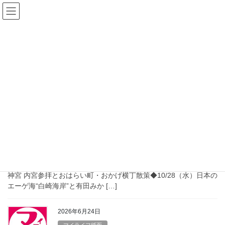
コ
ナ
ン
ビ
テ
ゲ
ン
ー
交野広告
ツ
シ
へ
ョ
ス
ン
HOME
交野広告
キ
に
ッ
移
プ
動
2026年7月24日
マイライフ紙面
マイライフ2026年8月1日号
マイライフ新聞 2026年8月1日号 【日帰りバスツアー】
◆10/5（月）伊勢志摩 鯨望荘で、豪華海鮮づくしと絶景温泉 伊勢
神宮 内宮参拝とおはらい町・おかげ横丁散策◆10/28（水）日本の
エーゲ海“白崎海岸”と有田みか […]
2026年6月24日
マイライフ紙面