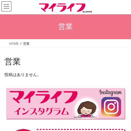
コ
ナ
ン
ビ
テ
ゲ
ン
ー
営業
ツ
シ
へ
ョ
ス
ン
HOME
営業
キ
に
ッ
移
プ
動
営業
投稿はありません。