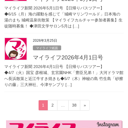
マイライフ新聞 2026年5月1日号 【日帰りバスツアー】
◆6/15（月）海の躍動を感じて「城崎マリンワールド」日本海の
湯のまち 城崎温泉街散策 【マイライフカルチャー参加者募集】生
徒随時募集！ ◆津田文学サロン5月は […]
2026年3月25日
マイライフ紙面
マイライフ2026年4月1日号
マイライフ新聞 2026年4月1日号 【日帰りバスツアー】
◆4/7（火）国宝 彦根城、玄宮園NHK「豊臣兄弟！」大河ドラマ館
へ長浜散策と近江牛すき焼きも◆5/7（木）神秘の島 竹生島「砂擦
りの藤」三大神社、今津サンブリ […]
投
固
固
固
1
2
…
38
»
稿
定
定
定
ペ
ペ
ペ
の
ー
ー
ー