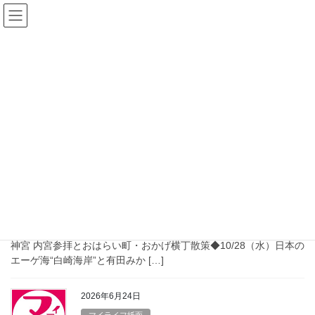
コ
ナ
ン
ビ
テ
ゲ
ン
ー
地域情報紙
ツ
シ
へ
ョ
ス
ン
HOME
地域情報紙
キ
に
ッ
移
プ
動
2026年7月24日
マイライフ紙面
マイライフ2026年8月1日号
マイライフ新聞 2026年8月1日号 【日帰りバスツアー】
◆10/5（月）伊勢志摩 鯨望荘で、豪華海鮮づくしと絶景温泉 伊勢
神宮 内宮参拝とおはらい町・おかげ横丁散策◆10/28（水）日本の
エーゲ海“白崎海岸”と有田みか […]
2026年6月24日
マイライフ紙面