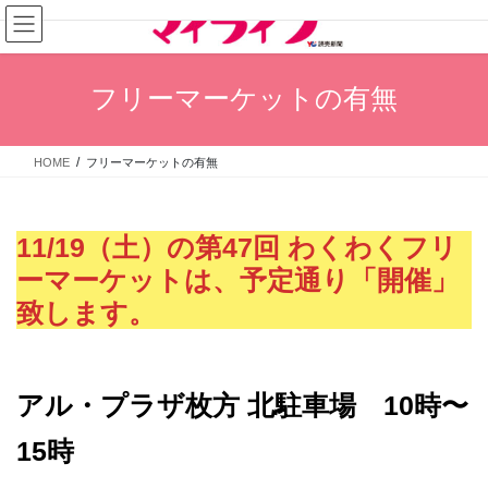
コ
ナ
ン
ビ
テ
ゲ
ン
ー
フリーマーケットの有無
ツ
シ
へ
ョ
ス
ン
HOME
フリーマーケットの有無
キ
に
ッ
移
プ
動
11/19（土）の第47回 わくわくフリ
ーマーケットは、予定通り「開催」
致します。
アル・プラザ枚方 北駐車場 10時〜
15時