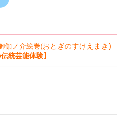
)
御伽ノ介絵巻(おとぎのすけえまき
の伝統芸能体験】