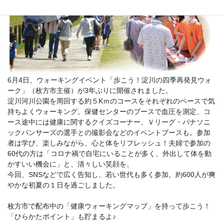
6月4日、ウォーキングイベント「歩こう！淀川の四季再発見ウォ
ーク」（枚方市主催）が3年ぶりに開催されました。
淀川河川公園を周回する約５Kｍのコースをそれぞれのペースで気
持ちよくウォーキング。保健センターのブースで血圧を測定、コ
ース途中には健康に関するクイズコーナー、Ｖリーグ・パナソニ
ックパンサーズの選手との撮影会などのイベントブースも。参加
者は学び、楽しみながら、心と体をリフレッシュ！夫婦で参加の
60代の方は「コロナ禍で自宅にいることが多く、外出して体を動
かすいい機会に」と、清々しい笑顔を。
今回、SNSなどで広く告知し、若い世代も多く参加。約600人が爽
やかな初夏の１日を過ごしました。
枚方市で配布中の「健康ウォーキングマップ」を持って歩こう！
「ひらかたポイント」も貯まるよ♪