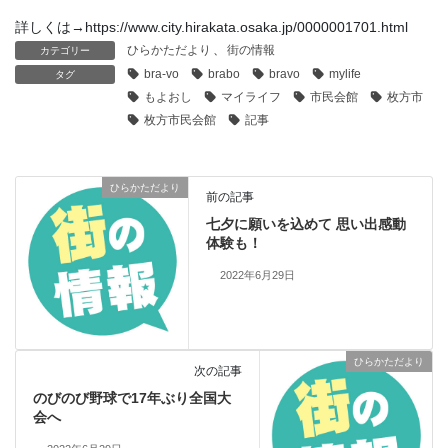
詳しくは→https://www.city.hirakata.osaka.jp/0000001701.html
ひらかただより
、
街の情報
カテゴリー
bra-vo
brabo
bravo
mylife
タグ
もよおし
マイライフ
市民会館
枚方市
枚方市民会館
記事
ひらかただより
前の記事
七夕に願いを込めて 思い出感動
体験も！
2022年6月29日
ひらかただより
次の記事
のびのび野球で17年ぶり全国大
会へ