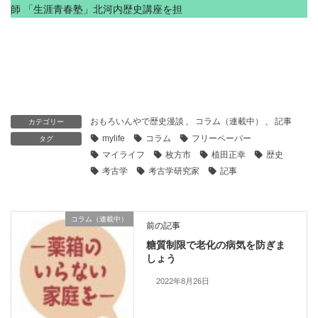
師 「生涯青春塾」北河内歴史講座を担
おもろいんやで歴史漫談
、
コラム（連載中）
、
記事
カテゴリー
mylife
コラム
フリーペーパー
タグ
マイライフ
枚方市
植田正幸
歴史
考古学
考古学研究家
記事
コラム（連載中）
前の記事
糖質制限で老化の病気を防ぎま
しょう
2022年8月26日