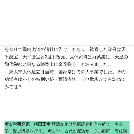
大阪で初の特別史跡になった、枚方市が全国に誇る「百済寺
跡」です。渡来系氏族の百済王敬福（くだらのこにきしきょ
うふく）らが建立したといわれています。
敬福は陸奥守として東北に赴任しており、東大寺大仏完成
後の鍍金不足に困惑する聖武天皇に、陸奥小田郡で産金し献
上。『続日本記』には「陸奥国初めて黄金を貢る、ここに幣
を奉りて畿内七道の諸社に告ぐ」とあり、歓喜した政府は天
平感宝、天平勝宝と2度も改元。大伴家持は万葉集に「天皇の
御代栄むと東なる陸奥山に金花咲く」と詠みました。
東大寺大仏建立は当時、国家挙げての大事業でした。その
功労者ゆかりの特別史跡・百済寺跡、ぜひ散歩がてら訪ねて
みては？
考古学研究家 植田正幸
埋蔵文化財発掘調査担当を経て、考古
学・歴史講座を行う。 考古学・古代史探訪サークル顧問・専任講