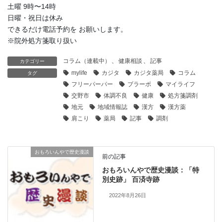
土曜 9時〜14時
日曜・祝日は休み
できるだけ電話予約を お願いします。
※院外処方箋取り扱い
コラム（連載中）
、
健康相談
、
記事
カテゴリー
mylife
カジタ
カジタ薬局
コラム
タグ
フリーパーパー
ブラーボ
マイライフ
交野市
体調不良
健康
処方箋調剤
地元
地域情報誌
漢方
漢方薬
肩こり
薬局
記事
調剤
おもろいんやで歴史漫談
前の記事
おもろいんやで歴史漫談：「特
別史跡」 百済寺跡
2022年8月26日