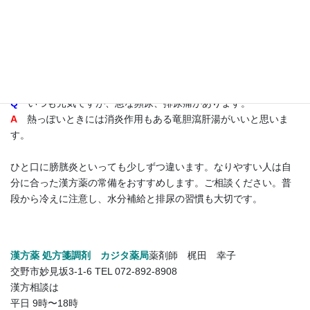
Q
元々、胃腸が弱く、冷え性で、のぼせ気味。下肢の冷え、神経
質で尿が出そうで出ない。残尿感と尿道口の不快感がいつもあり
ます。
A
このような時には清心蓮子飲がいいと思います。
Q
いつも元気ですが、急な頻尿、排尿痛があります。
A
熱っぽいときには消炎作用もある竜胆瀉肝湯がいいと思いま
す。
ひと口に膀胱炎といっても少しずつ違います。なりやすい人は自
分に合った漢方薬の常備をおすすめします。ご相談ください。普
段から冷えに注意し、水分補給と排尿の習慣も大切です。
漢方薬 処方箋調剤 カジタ薬局
薬剤師 梶田 幸子
交野市妙見坂3-1-6 TEL 072-892-8908
漢方相談は
平日 9時〜18時