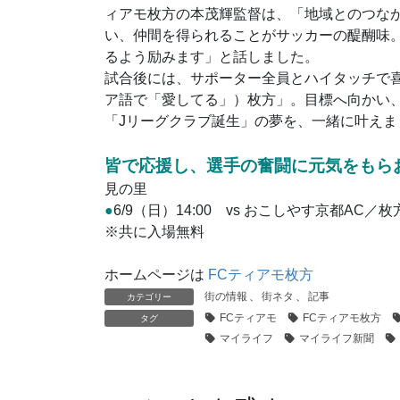
ィアモ枚方の本茂輝監督は、「地域とのつな
い、仲間を得られることがサッカーの醍醐味
るよう励みます」と話しました。
試合後には、サポーター全員とハイタッチで
ア語で「愛してる」）枚方」。目標へ向かい
「Jリーグクラブ誕生」の夢を、一緒に叶えま
皆で応援し、選手の奮闘に元気をもら
見の里
●
6/9（日）14:00 vs おこしやす京都AC／
※共に入場無料
ホームページは
FCティアモ枚方
街の情報
、
街ネタ
、
記事
カテゴリー
FCティアモ
FCティアモ枚方
タグ
マイライフ
マイライフ新聞