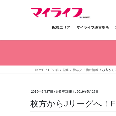
コ
ナ
ン
ビ
テ
ゲ
ン
ー
配布エリア
マイライフ設置場所
ツ
シ
へ
ョ
ス
ン
キ
に
ッ
移
プ
動
HOME
HP内容
記事
街ネタ
街の情報
枚方からJ
2019年5月27日
/ 最終更新日時 :
2019年5月27日
枚方からJリーグへ！F