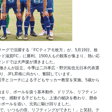
ーグで活躍する「FCティアモ枚方」が、5月19日、枚
ド滋賀FC」に勝利。1500人もの観客が集まり、熱い応
タンドでは大声援が湧きました。
場徹さんが設立。今季は二川孝広・野沢拓也元日本代表選
り、JFL昇格に向かい、奮闘しています。
選手とコーチによる子どもサッカー教室を実施。5歳から
始まり、ボールを扱う基本動作、ドリブル、リフティン
かせ、感動する子どもたち。上達の秘訣を教わり、懸命
をボールを追い、元気に駆け回りました。
スで、いつもの倍、リフティングができた！」と笑顔。テ