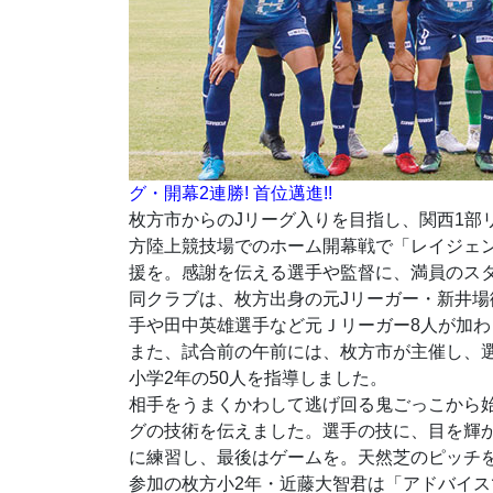
グ・開幕2連勝! 首位邁進!!
枚方市からのJリーグ入りを目指し、関西1部リ
方陸上競技場でのホーム開幕戦で「レイジェン
援を。感謝を伝える選手や監督に、満員のス
同クラブは、枚方出身の元Jリーガー・新井
手や田中英雄選手など元Ｊリーガー8人が加わ
また、試合前の午前には、枚方市が主催し、
小学2年の50人を指導しました。
相手をうまくかわして逃げ回る鬼ごっこから
グの技術を伝えました。選手の技に、目を輝
に練習し、最後はゲームを。天然芝のピッチ
参加の枚方小2年・近藤大智君は「アドバイ