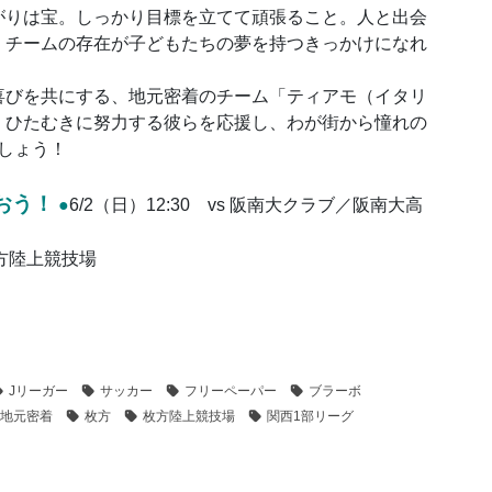
がりは宝。しっかり目標を立てて頑張ること。人と出会
。チームの存在が子どもたちの夢を持つきっかけになれ
喜びを共にする、地元密着のチーム「ティアモ（イタリ
、ひたむきに努力する彼らを応援し、わが街から憧れの
しょう！
おう！
●
6/2（日）12:30 vs 阪南大クラブ／阪南大高
枚方陸上競技場
Jリーガー
サッカー
フリーペーパー
ブラーボ
地元密着
枚方
枚方陸上競技場
関西1部リーグ