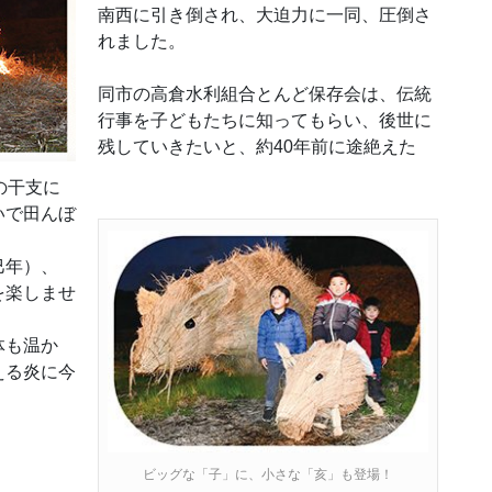
南西に引き倒され、大迫力に一同、圧倒さ
れました。
同市の高倉水利組合とんど保存会は、伝統
行事を子どもたちに知ってもらい、後世に
残していきたいと、約40年前に途絶えた
の干支に
いで田んぼ
巳年）、
を楽しませ
体も温か
える炎に今
。
ビッグな「子」に、小さな「亥」も登場！