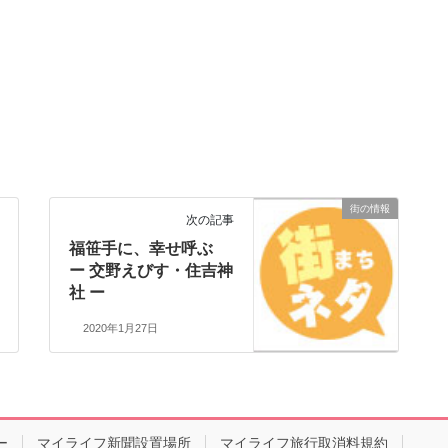
街の情報
次の記事
福笹手に、幸せ呼ぶ
ー 交野えびす・住吉神
社 ー
2020年1月27日
ー
マイライフ新聞設置場所
マイライフ旅行取消料規約