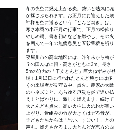
冬の夜空に燃え上がる炎。勢いと熱気に魂
が揺さぶられます。お正月にお迎えした歳
神様を空に送るという「とんど焼き」は、
寒さ本番の小正月の行事で、正月の松飾り
やしめ縄、書き初めなどを燃やし、その火
を囲んで一年の無病息災と五穀豊穣を祈り
ます。
寝屋川市の高倉地区には、昨年末から梅が
丘の田んぼに幅・高さがともに2m、長さ
5mの迫力の「干支とんど」巨大ねずみが登
場！1月13日に行われたとんど焼きには多
くの来場者が見守る中、点火。農家の大敵
の小ネズミと、あらゆる厄災を炎で追い払
え！とばかりに、激しく燃えます。続けて
大とんども点火、高い火柱に火の粉が舞い
上がり、骨組みの竹が大きくはぜる音が。
子どもたちからは「恐い、すごい！」との
声も。燃えさかるまま大とんどが恵方の西