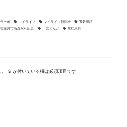
ラーボ
マイライフ
マイライフ新聞社
五穀豊穣
寝屋川市高倉水利組合
干支とんど
無病息災
ん。
※
が付いている欄は必須項目です