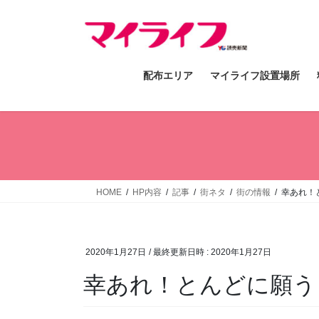
コ
ナ
ン
ビ
テ
ゲ
ン
ー
配布エリア
マイライフ設置場所
ツ
シ
へ
ョ
ス
ン
キ
に
ッ
移
プ
動
HOME
HP内容
記事
街ネタ
街の情報
幸あれ！
2020年1月27日
/ 最終更新日時 :
2020年1月27日
幸あれ！とんどに願う