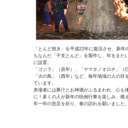
「とんど焼き」を平成22年に復活させ、新年
ちなんだ「干支とんど」を製作し、年をまた
に設置。
「ゴジラ」（辰年）、「ヤマタノオロチ」（
「火の鳥」（酉年）など、毎年地域の人の目
ています。
来場者には豚汁とお神酒がふるまわれ、心も
に！多くの人が新年の恒例行事を楽しみ、燃
年一年の息災を祈り、春の訪れを願いました