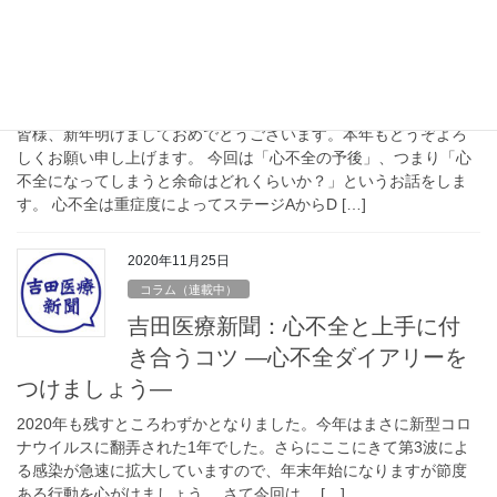
2020年12月25日
コラム（連載中）
吉田医療新聞：心不全の予後はど
のくらい悪い？
皆様、新年明けましておめでとうございます。本年もどうぞよろ
しくお願い申し上げます。 今回は「心不全の予後」、つまり「心
不全になってしまうと余命はどれくらいか？」というお話をしま
す。 心不全は重症度によってステージAからD […]
2020年11月25日
コラム（連載中）
吉田医療新聞：心不全と上手に付
き合うコツ ―心不全ダイアリーを
つけましょう―
2020年も残すところわずかとなりました。今年はまさに新型コロ
ナウイルスに翻弄された1年でした。さらにここにきて第3波によ
る感染が急速に拡大していますので、年末年始になりますが節度
ある行動を心がけましょう。 さて今回は、 […]