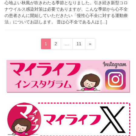
心地よい秋風が吹きわたる季節となりました。引き続き新型コロ
ナウイルス感染対策は必要でありますが、こんな季節から心不全
の患者さんに開始していただきたい「慢性心不全に対する運動療
法」についてお話します。 昔は心不全である人は […]
投
固
固
固
1
2
…
11
»
稿
定
定
定
ペ
ペ
ペ
の
ー
ー
ー
ペ
ジ
ジ
ジ
ー
ジ
送
り