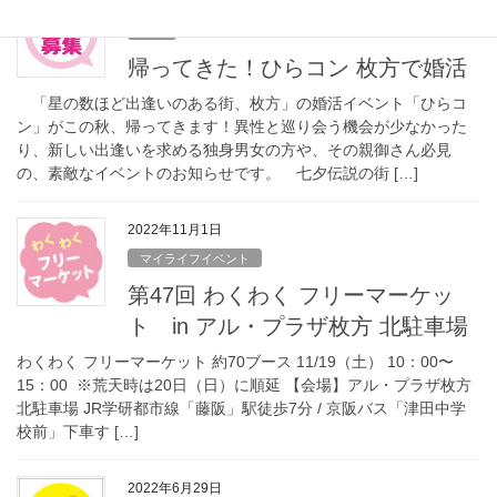
2023年8月28日
募集
帰ってきた！ひらコン 枚方で婚活
「星の数ほど出逢いのある街、枚方」の婚活イベント「ひらコ
ン」がこの秋、帰ってきます！異性と巡り会う機会が少なかった
り、新しい出逢いを求める独身男女の方や、その親御さん必見
の、素敵なイベントのお知らせです。 七夕伝説の街 […]
2022年11月1日
マイライフイベント
第47回 わくわく フリーマーケッ
ト in アル・プラザ枚方 北駐車場
わくわく フリーマーケット 約70ブース 11/19（土） 10：00〜
15：00 ※荒天時は20日（日）に順延 【会場】アル・プラザ枚方
北駐車場 JR学研都市線「藤阪」駅徒歩7分 / 京阪バス「津田中学
校前」下車す […]
2022年6月29日