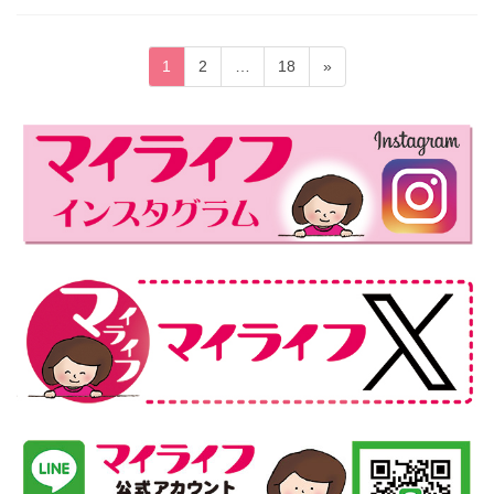
投
固
固
固
1
2
…
18
»
稿
定
定
定
ペ
ペ
ペ
の
ー
ー
ー
ペ
ジ
ジ
ジ
ー
ジ
送
り