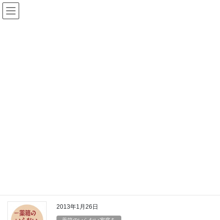
コ
ナ
ン
ビ
テ
ゲ
ン
ー
佐藤忍
ツ
シ
へ
ョ
ス
ン
HOME
佐藤忍
キ
に
ッ
移
プ
動
2013年2月23日
薬箱のいらない家庭を
自身の体が持つ自然治癒力
突然下された余命宣告に大きな衝撃を受けてご相談にお見えにな
る方が多数おられます。「手遅れ」と言われてもご家族も本人も
認めてはいけません。余命は患者様の持つ免疫力や生活環境によ
って大きく違ってくるからです。「生きてほしい」 […]
2013年1月26日
薬箱のいらない家庭を