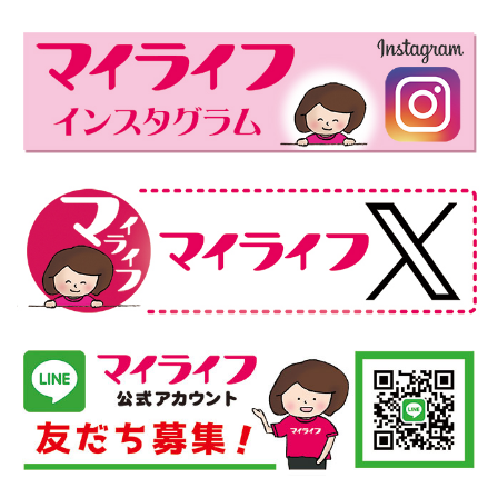
稿
ペ
ペ
ペ
の
ー
ー
ー
ペ
ジ
ジ
ジ
ー
ジ
送
り