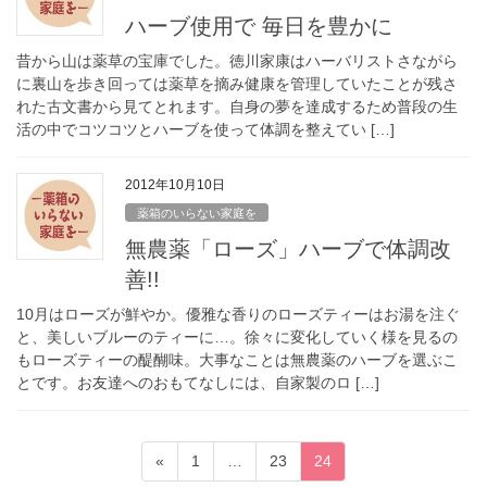
ハーブ使用で 毎日を豊かに
昔から山は薬草の宝庫でした。徳川家康はハーバリストさながら
に裏山を歩き回っては薬草を摘み健康を管理していたことが残さ
れた古文書から見てとれます。自身の夢を達成するため普段の生
活の中でコツコツとハーブを使って体調を整えてい […]
2012年10月10日
薬箱のいらない家庭を
無農薬「ローズ」ハーブで体調改
善!!
10月はローズが鮮やか。優雅な香りのローズティーはお湯を注ぐ
と、美しいブルーのティーに…。徐々に変化していく様を見るの
もローズティーの醍醐味。大事なことは無農薬のハーブを選ぶこ
とです。お友達へのおもてなしには、自家製のロ […]
投
固
固
固
«
1
…
23
24
定
定
定