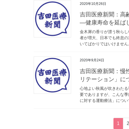
2020年10月26日
吉田医療新聞：高
―健康寿命を延ば
金木犀の香りが漂う秋らし
者が増大、日本でも終息の
いてばかりではいけませんよ
2020年9月24日
吉田医療新聞：慢
リテーション」に
心地よい秋風が吹きわたる
要でありますが、こんな季
に対する運動療法」について
投
固
1