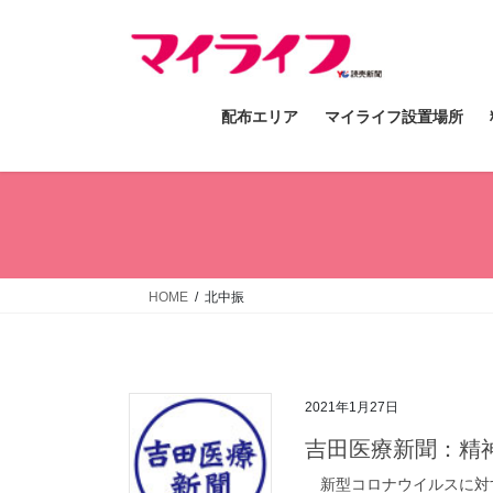
コ
ナ
ン
ビ
テ
ゲ
ン
ー
配布エリア
マイライフ設置場所
ツ
シ
へ
ョ
ス
ン
キ
に
ッ
移
プ
動
HOME
北中振
2021年1月27日
吉田医療新聞：精
新型コロナウイルスに対