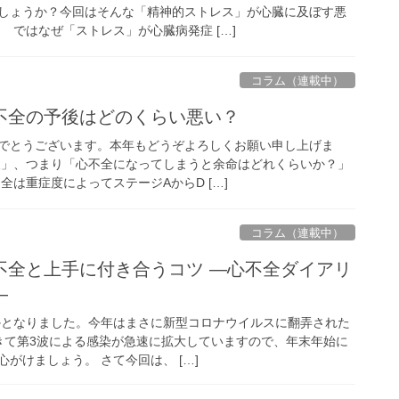
しょうか？今回はそんな「精神的ストレス」が心臓に及ぼす悪
 ではなぜ「ストレス」が心臓病発症 […]
コラム（連載中）
不全の予後はどのくらい悪い？
でとうございます。本年もどうぞよろしくお願い申し上げま
後」、つまり「心不全になってしまうと余命はどれくらいか？」
全は重症度によってステージAからD […]
コラム（連載中）
不全と上手に付き合うコツ ―心不全ダイアリ
―
ずかとなりました。今年はまさに新型コロナウイルスに翻弄された
きて第3波による感染が急速に拡大していますので、年末年始に
がけましょう。 さて今回は、 […]