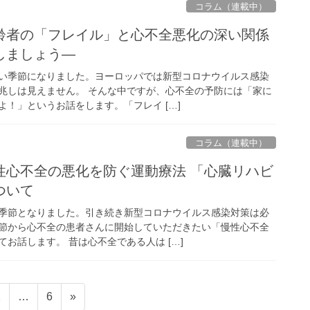
コラム（連載中）
齢者の「フレイル」と心不全悪化の深い関係
しましょう―
い季節になりました。ヨーロッパでは新型コロナウイルス感染
兆しは見えません。 そんな中ですが、心不全の予防には「家に
！」というお話をします。「フレイ […]
コラム（連載中）
性心不全の悪化を防ぐ運動療法 「心臓リハビ
ついて
季節となりました。引き続き新型コロナウイルス感染対策は必
節から心不全の患者さんに開始していただきたい「慢性心不全
お話します。 昔は心不全である人は […]
固
固
2
…
6
»