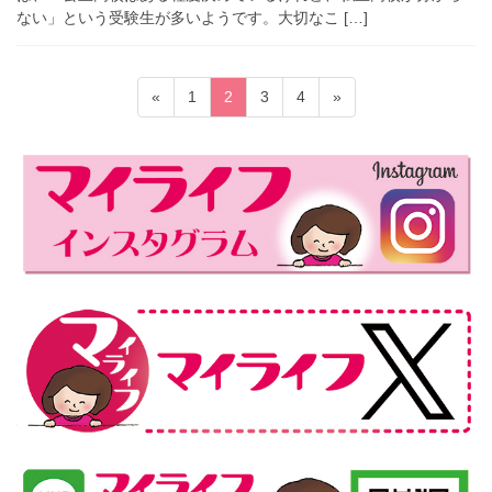
ない」という受験生が多いようです。大切なこ […]
投
固
固
固
固
«
1
2
3
4
»
稿
定
定
定
定
ペ
ペ
ペ
ペ
の
ー
ー
ー
ー
ペ
ジ
ジ
ジ
ジ
ー
ジ
送
り