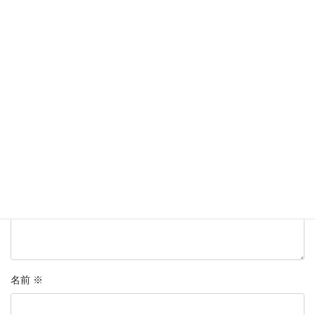
コメントを残す
メールアドレスが公開されることはありません。
※
が付いている
欄は必須項目です
コメント
※
名前
※