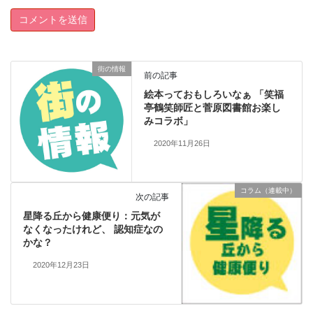
街の情報
前の記事
絵本っておもしろいなぁ 「笑福
亭鶴笑師匠と菅原図書館お楽し
みコラボ」
2020年11月26日
コラム（連載中）
次の記事
星降る丘から健康便り：元気が
なくなったけれど、 認知症なの
かな？
2020年12月23日