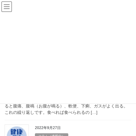
コ
ナ
ン
ビ
テ
ゲ
ン
ー
漢方薬
ツ
シ
へ
ョ
ス
ン
HOME
漢方薬
キ
に
ッ
移
プ
動
2022年10月28日
コラム（連載中）
健康相談：慢性下痢
ストレスの多い昨今 は、すぐに下痢や軟便になる人も多いです。
Q 48歳男性。精神的緊張が続いたり、ちょっとしたことが気にな
ると腹痛、腹鳴（お腹が鳴る）、軟便、下痢、ガスがよく出る。
これの繰り返しです。食べれば食べられるの […]
2022年9月27日
コラム（連載中）