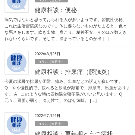
健康相談：便秘
病気ではないと思っておられる人が多いようです。習慣性便秘、
これは生活習慣病なのです。体に要らないものがたまると、色々
な悪さをします。吹き出物、肩こり、精神不安、そのほか数えき
れないくらいです。そして、溜まっているものが出 […]
2022年8月26日
コラム（連載中）
健康相談：排尿痛（膀胱炎）
今夏の猛暑で排尿が困難、痛み、出血などの訴えが多いです。
Q やや慢性的で、疲れると尿意が頻繁で、排尿痛、出血がありま
す。 A このような時は四物湯合猪苓湯がいいと思います。 Q
元々、胃腸が弱く、冷え性で、のぼせ気味。 […]
2022年7月26日
コラム（連載中）
健康相談：更年期とうつ症状