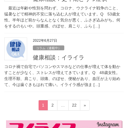
最近は年齢や性別を問わず、コロナ、ウクライナ戦争のこと、
猛暑などで精神的不安に落ち込む人が増えています。Q 53歳女
性。半年ほど前からなんとなく気分が悪く、ふさぎ込みがち。何
をするのもいや。頭重感、のぼせ、肩こり、ふら […]
2022年6月27日
コラム（連載中）
健康相談：イライラ
コロナ禍で自宅でパソコンやスマホなどの仕事が増えて体を動か
すことが少なく、ストレスが増えてきています。Q 48歳女性。
生理不順、肩こり、頭痛、のぼせ、便秘があり、血圧が上り始め
て、今は歯ぐきもはれて痛い。イライラ感が強ま […]
投
固
固
固
1
2
…
22
»
稿
定
定
定
ペ
ペ
ペ
の
ー
ー
ー