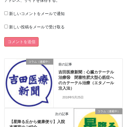
アドレス、サイトを保存する。
新しいコメントをメールで通知
新しい投稿をメールで受け取る
コラム（連載中）
前の記事
吉田医療新聞：心臓カテーテル
治療⑭ 閉塞性肥大型心筋症へ
のカテーテル治療（エタノール
注入法）
2018年5月25日
コラム（連載中）
次の記事
【星降る丘から健康便り】入院
支援室のご紹介