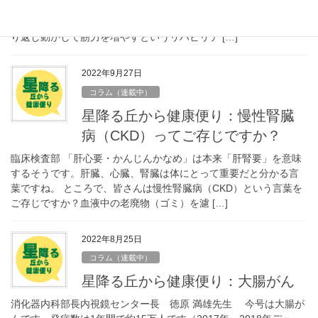
脳細胞が傷害されると皮膚の細胞とは違って再生しないので治ら
ない、動かない手足は動かない、少しでも動くなら動く運動を繰
り返し動かして筋力を増やすというリハビリテ […]
2022年9月27日
コラム（連載中）
星降る丘から健康便り：慢性腎臓
病（CKD）ってご存じですか？
臨床検査部 「肝心要・かんじんかなめ」は本来「肝腎要」を意味
するそうです。肝臓、心臓、腎臓は体にとって重要だと分かる言
葉ですね。 ところで、皆さんは慢性腎臓病（CKD）という言葉を
ご存じですか？血液中の老廃物（ゴミ）を濾 […]
2022年8月25日
コラム（連載中）
星降る丘から健康便り：大腸がん
消化器内科部長内視鏡センター長 徳原 満雄先生 今号は大腸が