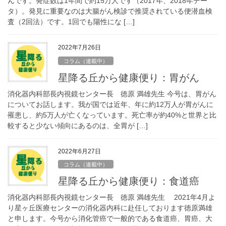
んです。発症数は1年間で約15万人です（2017年、2018年デー
タ）。発見に重要なのは大腸がん検診で推奨されている便潜血検
査（2回法）です。1回でも陽性にな […]
2022年7月26日
コラム（連載中）
星降る丘から健康便り：胃がん
消化器内科部長内視鏡センター長 徳原 満雄先生 今号は、胃がん
についてお話します。我が国では近年、年に約12万人が胃がんに
罹患し、約5万人が亡くなっています。死亡率が約40%と世界と比
較すると少ない傾向にあるのは、全胃が […]
2022年6月27日
コラム（連載中）
星降る丘から健康便り：食道癌
消化器内科部長内視鏡センター長 徳原 満雄先生 2021年4月よ
り星ヶ丘医療センターの消化器内科に赴任しております徳原満雄
と申します。今号から消化管癌で一般的である食道癌、胃癌、大