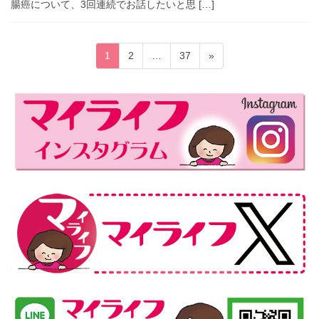
腸癌について、3回連続でお話したいと思 […]
投
固
固
固
1
2
…
37
»
稿
定
定
定
ペ
ペ
ペ
の
ー
ー
ー
ペ
ジ
ジ
ジ
ー
ジ
送
り