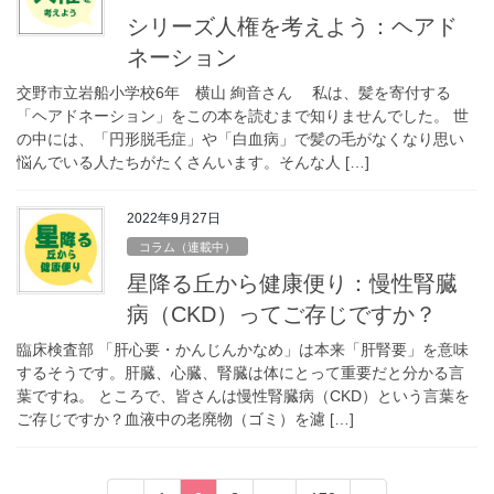
シリーズ人権を考えよう：ヘアド
ネーション
交野市立岩船小学校6年 横山 絢音さん 私は、髪を寄付する
「ヘアドネーション」をこの本を読むまで知りませんでした。 世
の中には、「円形脱毛症」や「白血病」で髪の毛がなくなり思い
悩んでいる人たちがたくさんいます。そんな人 […]
2022年9月27日
コラム（連載中）
星降る丘から健康便り：慢性腎臓
病（CKD）ってご存じですか？
臨床検査部 「肝心要・かんじんかなめ」は本来「肝腎要」を意味
するそうです。肝臓、心臓、腎臓は体にとって重要だと分かる言
葉ですね。 ところで、皆さんは慢性腎臓病（CKD）という言葉を
ご存じですか？血液中の老廃物（ゴミ）を濾 […]