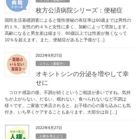
枚方公済病院シリーズ：便秘症
国民生活基礎調査によると慢性便秘の有症率は60歳までは男性の
約１％、女性の約４％と女性に多く、加齢によって増加します。
高齢になると男女差は縮まり、80歳以上では性差が無くなって
10％を超えます。また、便秘症があると予後が […]
2022年9月27日
コラム（連載中）
オキシトシンの分泌を増やして幸
せに
コロナ感染の後、不調が続くというご相談が多いですね。気持
ちが上がらない、だるい、眠れない、食べられないなど不調は
様々です。ご家族で来店されると、お子様の心の落ち込みにも気
付き、いち早くケアすることもあります。大部分は自 […]
2022年9月27日
人権を考えよう