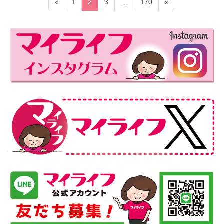
投
固
固
固
固
«
1
2
3
…
170
»
稿
定
定
定
定
ペ
ペ
ペ
ペ
の
ー
ー
ー
ー
ペ
ジ
ジ
ジ
ジ
ー
ジ
送
り