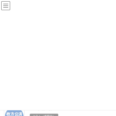
コ
ナ
ン
ビ
テ
ゲ
ン
ー
コラム（連載中）
ツ
シ
へ
ョ
ス
ン
HOME
HP内容
記事
コラム（連載中）
キ
に
ッ
移
プ
動
2022年10月27日
コラム（連載中）
枚方公済病院シリーズ：不明熱
発熱が続くものの新型コロナウイルス感染ではなく、身体所見、
レントゲンやCTなどの画像検査、一般採血や尿検査など追加実施
しても原因が分からないことがあります。 38.5℃以上にもなる原
因不明の発熱が3週間以上続くと不明熱と […]
2022年9月27日
コラム（連載中）