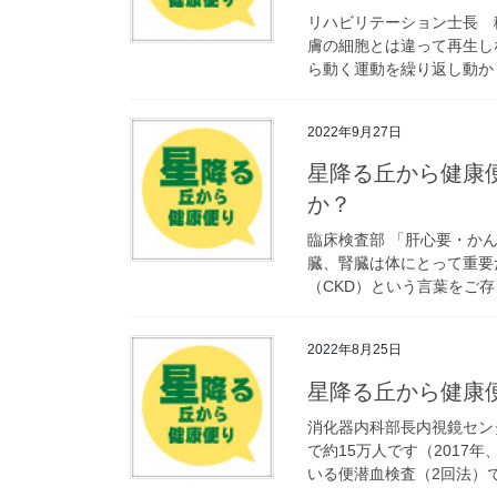
リハビリテーション士長 
膚の細胞とは違って再生し
ら動く運動を繰り返し動かし
2022年9月27日
星降る丘から健康
か？
臨床検査部 「肝心要・か
臓、腎臓は体にとって重要
（CKD）という言葉をご存
2022年8月25日
星降る丘から健康
消化器内科部長内視鏡セン
で約15万人です（2017
いる便潜血検査（2回法）で