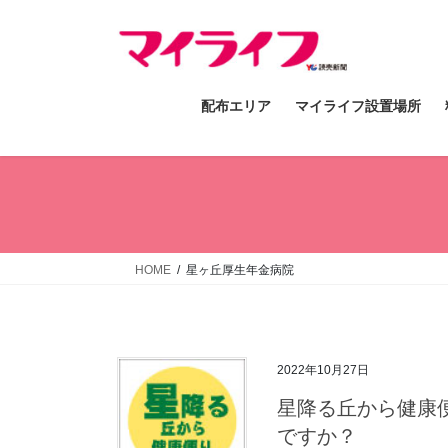
コ
ナ
ン
ビ
テ
ゲ
ン
ー
配布エリア
マイライフ設置場所
ツ
シ
へ
ョ
ス
ン
キ
に
ッ
移
プ
動
HOME
星ヶ丘厚生年金病院
2022年10月27日
星降る丘から健康
ですか？