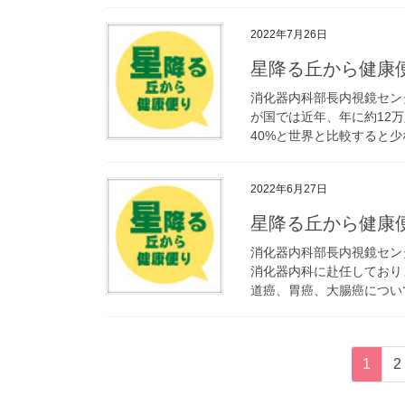
2022年7月26日
星降る丘から健康
消化器内科部長内視鏡セン
が国では近年、年に約12
40%と世界と比較すると少
2022年6月27日
星降る丘から健康
消化器内科部長内視鏡セン
消化器内科に赴任しており
道癌、胃癌、大腸癌について
投
固
1
2
稿
定