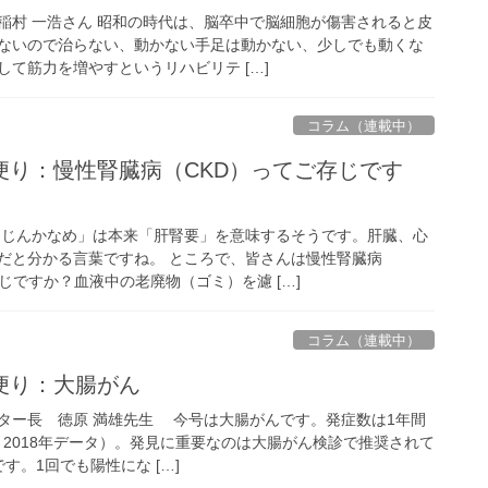
稲村 一浩さん 昭和の時代は、脳卒中で脳細胞が傷害されると皮
ないので治らない、動かない手足は動かない、少しでも動くな
て筋力を増やすというリハビリテ […]
コラム（連載中）
便り：慢性腎臓病（CKD）ってご存じです
んじんかなめ」は本来「肝腎要」を意味するそうです。肝臓、心
だと分かる言葉ですね。 ところで、皆さんは慢性腎臓病
じですか？血液中の老廃物（ゴミ）を濾 […]
コラム（連載中）
便り：大腸がん
ター長 徳原 満雄先生 今号は大腸がんです。発症数は1年間
年、2018年データ）。発見に重要なのは大腸がん検診で推奨されて
す。1回でも陽性にな […]