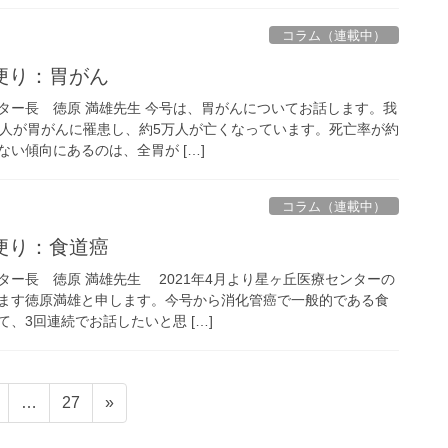
コラム（連載中）
便り：胃がん
ター長 徳原 満雄先生 今号は、胃がんについてお話します。我
万人が胃がんに罹患し、約5万人が亡くなっています。死亡率が約
ない傾向にあるのは、全胃が […]
コラム（連載中）
便り：食道癌
ター長 徳原 満雄先生 2021年4月より星ヶ丘医療センターの
ます徳原満雄と申します。今号から消化管癌で一般的である食
、3回連続でお話したいと思 […]
固
固
…
27
»
定
定